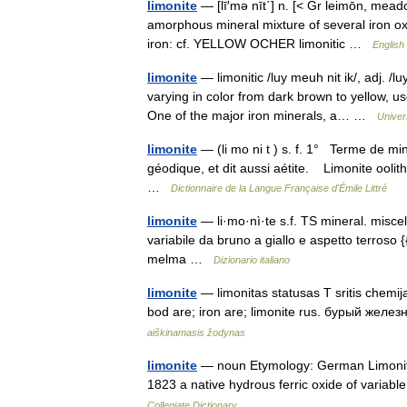
limonite
— [lī′mə nīt΄] n. [< Gr leimōn, mead
amorphous mineral mixture of several iron ox
iron: cf. YELLOW OCHER limonitic …
English
limonite
— limonitic /luy meuh nit ik/, adj. /
varying in color from dark brown to yellow, u
One of the major iron minerals, a… …
Univer
limonite
— (li mo ni t ) s. f. 1° Terme de mi
géodique, et dit aussi aétite. Limonite ooli
…
Dictionnaire de la Langue Française d'Émile Littré
limonite
— li·mo·nì·te s.f. TS mineral. miscela 
variabile da bruno a giallo e aspetto terroso {{
melma …
Dizionario italiano
limonite
— limonitas statusas T sritis chemi
bod are; iron are; limonite rus. бурый жел
aiškinamasis žodynas
limonite
— noun Etymology: German Limonit,
1823 a native hydrous ferric oxide of variable
Collegiate Dictionary