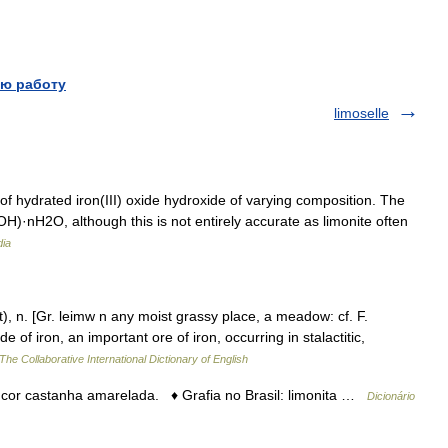
ю работу
limoselle
of hydrated iron(III) oxide hydroxide of varying composition. The
OH)·nH2O, although this is not entirely accurate as limonite often
dia
), n. [Gr. leimw n any moist grassy place, a meadow: cf. F.
e of iron, an important ore of iron, occurring in stalactitic,
The Collaborative International Dictionary of English
e cor castanha amarelada. ♦ Grafia no Brasil: limonita …
Dicionário