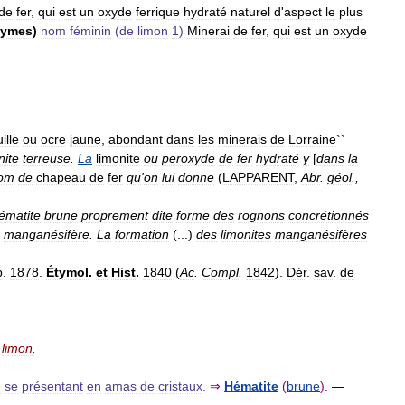
de
fer
,
qui
est
un
oxyde
ferrique
hydraté
naturel
d
'
aspect
le
plus
nymes
)
nom
féminin
(
de
limon
1
)
Minerai
de
fer
,
qui
est
un
oxyde
ille
ou
ocre
jaune
,
abondant
dans
les
minerais
de
Lorraine
``
nite
terreuse
.
La
limonite
ou
peroxyde
de
fer
hydraté
y
[
dans
la
om
de
chapeau
de
fer
qu
'
on
lui
donne
(
LAPPARENT
,
Abr
.
géol
.,
ématite
brune
proprement
dite
forme
des
rognons
concrétionnés
manganésifère
.
La
formation
(...)
des
limonites
manganésifères
p
.
1878
.
Étymol
.
et
Hist
.
1840
(
Ac
.
Compl
.
1842
).
Dér
.
sav
.
de
.
limon
.
é
se
présentant
en
amas
de
cristaux
.
⇒
Hématite
(
brune
).
—