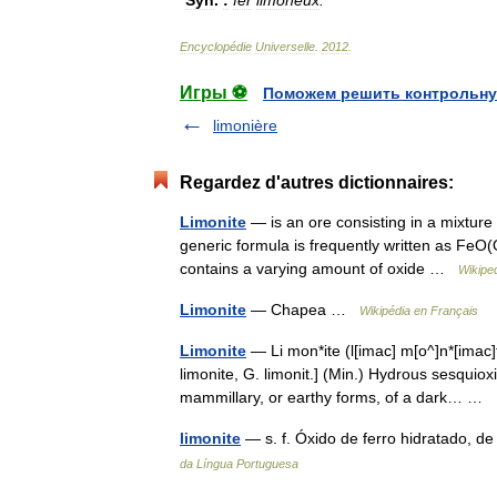
Encyclopédie
Universelle
.
2012
.
Игры ⚽
Поможем решить контрольну
limonière
Regardez d'autres dictionnaires:
Limonite
— is an ore consisting in a mixture 
generic formula is frequently written as FeO(
contains a varying amount of oxide …
Wikipe
Limonite
— Chapea …
Wikipédia en Français
Limonite
— Li mon*ite (l[imac] m[o^]n*[imac]t
limonite, G. limonit.] (Min.) Hydrous sesquioxid
mammillary, or earthy forms, of a dark… …
limonite
— s. f. Óxido de ferro hidratado, d
da Língua Portuguesa