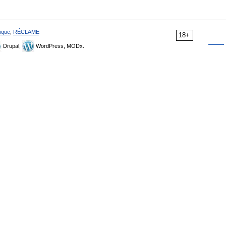
ique
,
RÉCLAME
18+
Drupal,
WordPress, MODx.