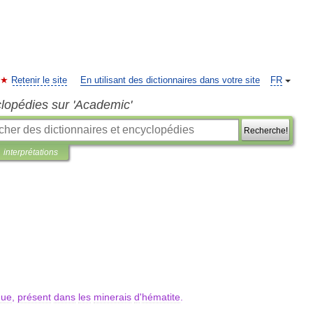
Retenir le site
En utilisant des dictionnaires dans votre site
FR
clopédies sur 'Academic'
Recherche!
interprétations
que
,
présent
dans
les
minerais
d
'
hématite
.