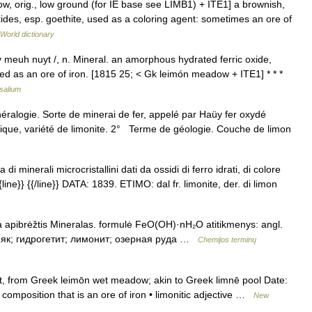
ow, orig., low ground (for IE base see LIMB1) + ITE1] a brownish,
ides, esp. goethite, used as a coloring agent: sometimes an ore of
 World dictionary
luy meuh nuyt /, n. Mineral. an amorphous hydrated ferric oxide,
sed as an ore of iron. [1815 25; < Gk leimón meadow + ITE1] * * *
salium
néralogie. Sorte de minerai de fer, appelé par Haüy fer oxydé
thique, variété de limonite. 2° Terme de géologie. Couche de limon
di minerali microcristallini dati da ossidi di ferro idrati, di colore
line}} {{/line}} DATA: 1839. ETIMO: dal fr. limonite, der. di limon
ja apibrėžtis Mineralas. formulė FeO(OH)·nH₂O atitikmenys: angl.
езняк; гидрогетит; лимонит; озерная руда …
Chemijos terminų
 from Greek leimōn wet meadow; akin to Greek limnē pool Date:
 composition that is an ore of iron • limonitic adjective …
New