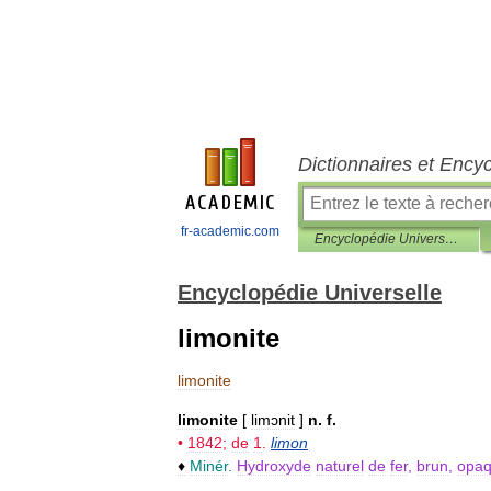
Dictionnaires et Ency
fr-academic.com
Encyclopédie Universelle
Encyclopédie Universelle
limonite
limonite
limonite
[
limɔnit
]
n
.
f
.
•
1842
;
de
1
.
limon
♦
Minér
.
Hydroxyde
naturel
de
fer
,
brun
,
opa