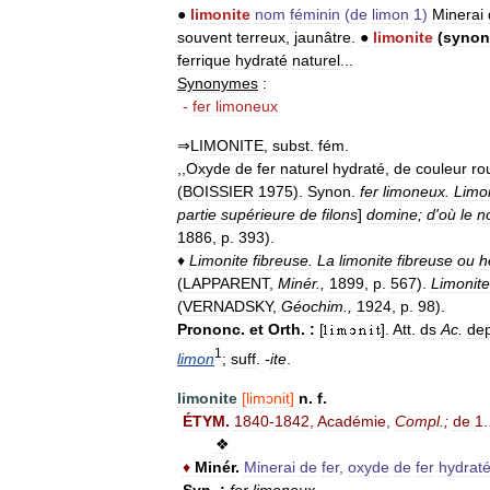
●
limonite
nom
féminin
(
de
limon
1
)
Minerai
souvent
terreux
,
jaunâtre
.
●
limonite
(
syno
ferrique
hydraté
naturel
...
Synonymes
:
-
fer
limoneux
⇒
LIMONITE
,
subst
.
fém
.
,,
Oxyde
de
fer
naturel
hydraté
,
de
couleur
rou
(
BOISSIER
1975
).
Synon
.
fer
limoneux
.
Limo
partie
supérieure
de
filons
]
domine
;
d
'
où
le
n
1886
,
p
.
393
).
♦
Limonite
fibreuse
.
La
limonite
fibreuse
ou
h
(
LAPPARENT
,
Minér
.,
1899
,
p
.
567
).
Limonite
(
VERNADSKY
,
Géochim
.,
1924
,
p
.
98
).
Prononc
.
et
Orth
.
:
[
].
Att
.
ds
Ac
.
de
1
limon
;
suff
.
-
ite
.
limonite
[
limɔnit
]
n
.
f
.
ÉTYM
.
1840
-
1842
,
Académie
,
Compl
.;
de
1
❖
♦
Minér
.
Minerai
de
fer
,
oxyde
de
fer
hydrat
Syn
.
:
fer
limoneux
.